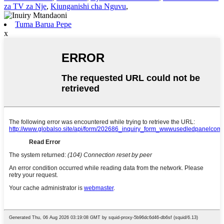
za TV za Nje
,
Kiunganishi cha Nguvu
,
Tuma Barua Pepe
x