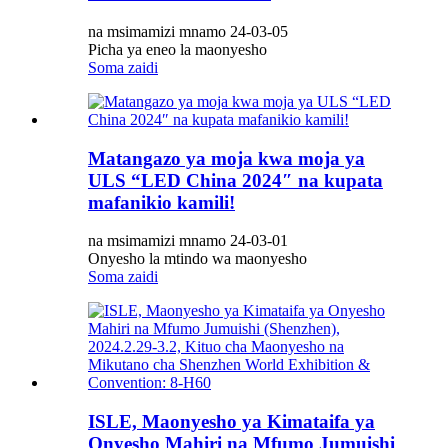
na msimamizi mnamo 24-03-05
Picha ya eneo la maonyesho
Soma zaidi
Matangazo ya moja kwa moja ya
ULS “LED China 2024″ na kupata
mafanikio kamili!
na msimamizi mnamo 24-03-01
Onyesho la mtindo wa maonyesho
Soma zaidi
ISLE, Maonyesho ya Kimataifa ya
Onyesho Mahiri na Mfumo Jumuishi