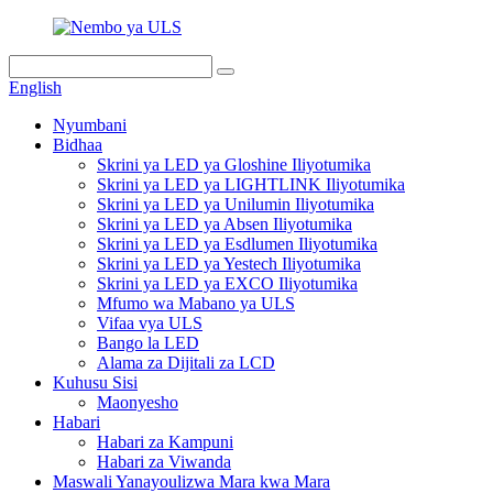
English
Nyumbani
Bidhaa
Skrini ya LED ya Gloshine Iliyotumika
Skrini ya LED ya LIGHTLINK Iliyotumika
Skrini ya LED ya Unilumin Iliyotumika
Skrini ya LED ya Absen Iliyotumika
Skrini ya LED ya Esdlumen Iliyotumika
Skrini ya LED ya Yestech Iliyotumika
Skrini ya LED ya EXCO Iliyotumika
Mfumo wa Mabano ya ULS
Vifaa vya ULS
Bango la LED
Alama za Dijitali za LCD
Kuhusu Sisi
Maonyesho
Habari
Habari za Kampuni
Habari za Viwanda
Maswali Yanayoulizwa Mara kwa Mara