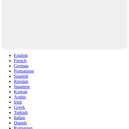
English
French
German
Portuguese
Spanish
Russian
Japanese
Korean
Arabic
Irish
Greek
Turkish
Italian
Danish
Romanian