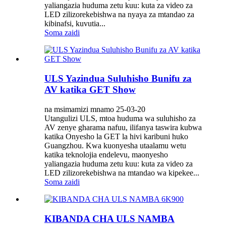
yaliangazia huduma zetu kuu: kuta za video za
LED zilizorekebishwa na nyaya za mtandao za
kibinafsi, kuvutia...
Soma zaidi
ULS Yazindua Suluhisho Bunifu za
AV katika GET Show
na msimamizi mnamo 25-03-20
Utangulizi ULS, mtoa huduma wa suluhisho za
AV zenye gharama nafuu, ilifanya taswira kubwa
katika Onyesho la GET la hivi karibuni huko
Guangzhou. Kwa kuonyesha utaalamu wetu
katika teknolojia endelevu, maonyesho
yaliangazia huduma zetu kuu: kuta za video za
LED zilizorekebishwa na mtandao wa kipekee...
Soma zaidi
KIBANDA CHA ULS NAMBA