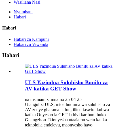
Wasiliana Nasi
Nyumbani
Habari
Habari
Habari za Kampuni
Habari za Viwanda
Habari
ULS Yazindua Suluhisho Bunifu za
AV katika GET Show
na msimamizi mnamo 25-04-25
Utangulizi ULS, mtoa huduma wa suluhisho za
AV zenye gharama nafuu, ilitoa taswira kubwa
katika Onyesho la GET la hivi karibuni huko
Guangzhou. Ikionyesha utaalamu wetu katika
teknolojia endelevu, maonyesho hayo