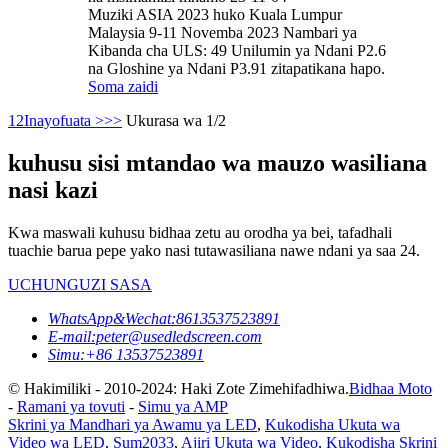
Muziki ASIA 2023 huko Kuala Lumpur
Malaysia 9-11 Novemba 2023 Nambari ya
Kibanda cha ULS: 49 Unilumin ya Ndani P2.6
na Gloshine ya Ndani P3.91 zitapatikana hapo.
Soma zaidi
1
2
Inayofuata >
>>
Ukurasa wa 1/2
kuhusu sisi mtandao wa mauzo wasiliana
nasi kazi
Kwa maswali kuhusu bidhaa zetu au orodha ya bei, tafadhali
tuachie barua pepe yako nasi tutawasiliana nawe ndani ya saa 24.
UCHUNGUZI SASA
WhatsApp&Wechat:8613537523891
E-mail:peter@usedledscreen.com
Simu:+86 13537523891
© Hakimiliki - 2010-2024: Haki Zote Zimehifadhiwa.
Bidhaa Moto
-
Ramani ya tovuti
-
Simu ya AMP
Skrini ya Mandhari ya Awamu ya LED
,
Kukodisha Ukuta wa
Video wa LED
,
Sum2033
,
Ajiri Ukuta wa Video
,
Kukodisha Skrini